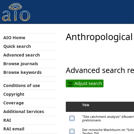
Anthropological
AIO Home
Quick search
Advanced search
Browse journals
Advanced search re
Browse keywords
Adjust search
Conditions of use
Copyright
Coverage
Title
Additional Services
"Site catchment analysis" d'Auvern
RAI
preliminaire
RAI email
Der romische Wachtturm im "Schlo
Teufen ZH)