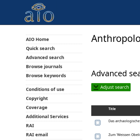
Anthropolo
AIO Home
Quick search
Advanced search
Browse journals
Advanced sea
Browse keywords
Adjust search
Conditions of use
Copyright
Coverage
Title
Additional Services
Das archaologische
RAI
RAI email
Zum 'Weissen Obelis