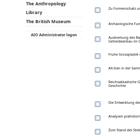
The Anthropology
Zu Formenschatz u
Library
The British Museum
Archaologische Fun
AIO Administrator logon
Ausbreitung des B
Getreideanbau im 
Fruhe Grossplastik
Alt-Iran in der S
Reichsakkadische G
Geschichte
Die Entwicklung de
Analysen prahistor
Zum Stand der Str