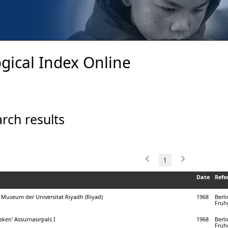
gical Index Online
rch results
1
Date
Refe
 Museum der Universitat Riyadh (Riyad)
1968
Berli
Fruhg
ken' Assurnasirpals I
1968
Berli
Fruhg