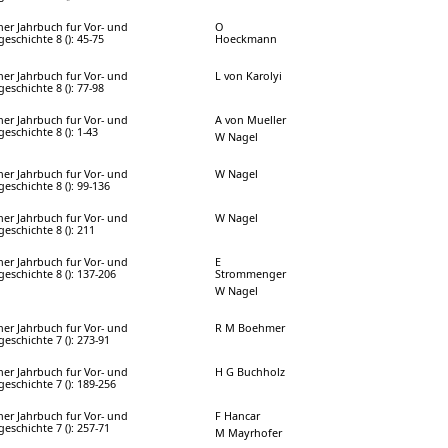
ner Jahrbuch fur Vor- und
O
eschichte 8 (): 45-75
Hoeckmann
ner Jahrbuch fur Vor- und
L von Karolyi
eschichte 8 (): 77-98
ner Jahrbuch fur Vor- und
A von Mueller
eschichte 8 (): 1-43
W Nagel
ner Jahrbuch fur Vor- und
W Nagel
eschichte 8 (): 99-136
ner Jahrbuch fur Vor- und
W Nagel
eschichte 8 (): 211
ner Jahrbuch fur Vor- und
E
eschichte 8 (): 137-206
Strommenger
W Nagel
ner Jahrbuch fur Vor- und
R M Boehmer
eschichte 7 (): 273-91
ner Jahrbuch fur Vor- und
H G Buchholz
eschichte 7 (): 189-256
ner Jahrbuch fur Vor- und
F Hancar
eschichte 7 (): 257-71
M Mayrhofer