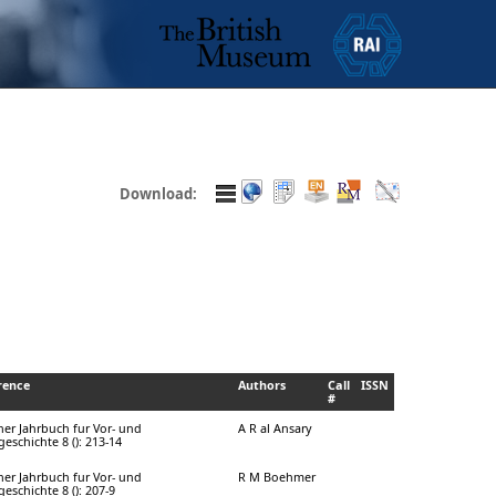
Download:
rence
Authors
Call
ISSN
#
ner Jahrbuch fur Vor- und
A R al Ansary
eschichte 8 (): 213-14
ner Jahrbuch fur Vor- und
R M Boehmer
eschichte 8 (): 207-9