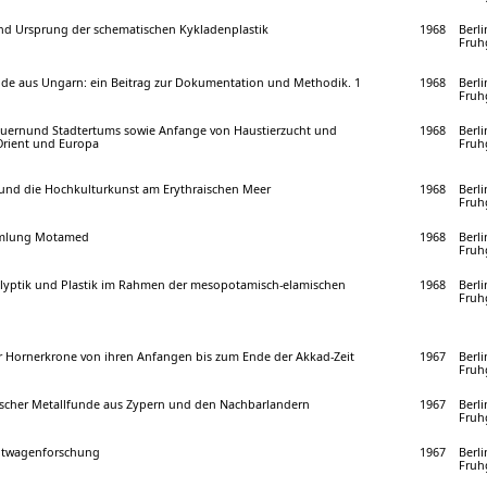
nd Ursprung der schematischen Kykladenplastik
1968
Berli
Fruhg
de aus Ungarn: ein Beitrag zur Dokumentation und Methodik. 1
1968
Berli
Fruhg
auernund Stadtertums sowie Anfange von Haustierzucht und
1968
Berli
Orient und Europa
Fruhg
 und die Hochkulturkunst am Erythraischen Meer
1968
Berli
Fruhg
ammlung Motamed
1968
Berli
Fruhg
lyptik und Plastik im Rahmen der mesopotamisch-elamischen
1968
Berli
Fruhg
r Hornerkrone von ihren Anfangen bis zum Ende der Akkad-Zeit
1967
Berli
Fruhg
ischer Metallfunde aus Zypern und den Nachbarlandern
1967
Berli
Fruhg
eitwagenforschung
1967
Berli
Fruhg