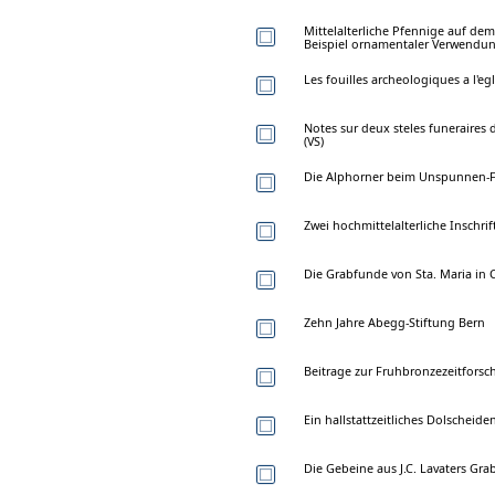
Mittelalterliche Pfennige auf de
Beispiel ornamentaler Verwendung
Les fouilles archeologiques a l'e
Notes sur deux steles funeraires
(VS)
Die Alphorner beim Unspunnen-F
Zwei hochmittelalterliche Inschri
Die Grabfunde von Sta. Maria in 
Zehn Jahre Abegg-Stiftung Bern
Beitrage zur Fruhbronzezeitforsc
Ein hallstattzeitliches Dolscheid
Die Gebeine aus J.C. Lavaters Gra