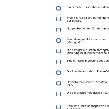
Ein bemalter Glasbecher aus dem
Studie zur Sozialstruktur der nor
der Schweiz
Noppenbecher des 13. Jahrhunde
Fond d'un gobelet en verre avec i
(Martigny)
Die postglaziale Eichenjahrring
Datierung neolithischer Chronolo
Eine romische Bleiwanne aus den
Die Abendmahlstafel in Frauenfel
Das Salvator-Kloster zu Schaffhau
1965
Die dendrochronologische Situat
Romische Dekorationsgesteine i
ETH Zurich